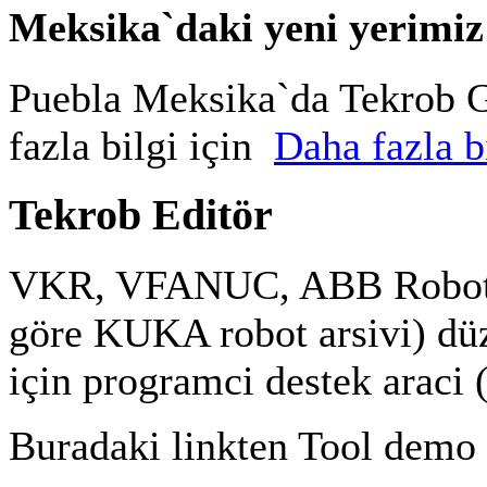
Meksika`daki yeni yerimiz
Puebla Meksika`da Tekrob G
fazla bilgi için
Daha fazla bi
Tekrob Editör
VKR, VFANUC, ABB Robot a
göre KUKA robot arsivi) düz
için programci destek araci 
Buradaki linkten Tool demo