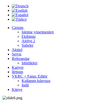
Girişim
Işletme yönetmenleri
Ekibimiz
Atölye 2
Şubeler
Aktüel
Servis
Referanslar
Işbirlikleri
Kariyer
Iletişim
VKRC + Fanuc Editör
Kullanım kılavuzu
Indir
Künye