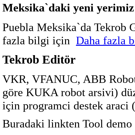
Meksika`daki yeni yerimiz
Puebla Meksika`da Tekrob G
fazla bilgi için
Daha fazla bi
Tekrob Editör
VKR, VFANUC, ABB Robot a
göre KUKA robot arsivi) düz
için programci destek araci 
Buradaki linkten Tool demo