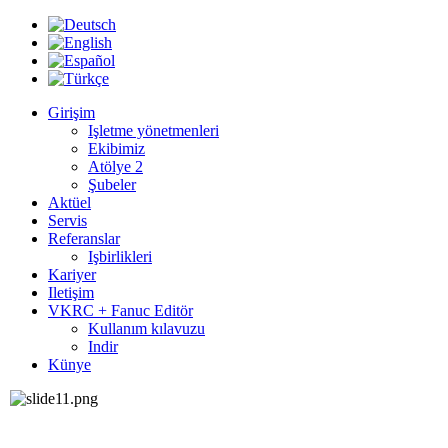
Girişim
Işletme yönetmenleri
Ekibimiz
Atölye 2
Şubeler
Aktüel
Servis
Referanslar
Işbirlikleri
Kariyer
Iletişim
VKRC + Fanuc Editör
Kullanım kılavuzu
Indir
Künye