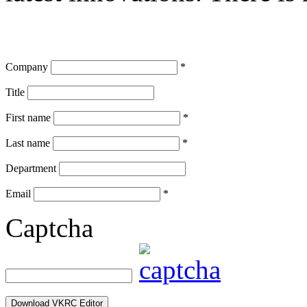
Company
*
Title
First name
*
Last name
*
Department
Email
*
Captcha
Download VKRC Editor